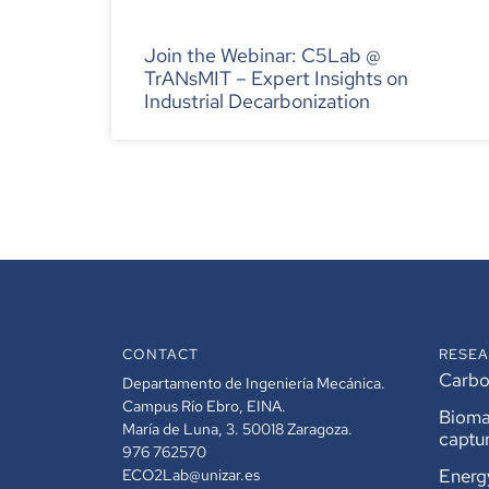
Join the Webinar: C5Lab @
TrANsMIT – Expert Insights on
Industrial Decarbonization
CONTACT
RESEA
Carbon
Departamento de Ingeniería Mecánica.
Campus Río Ebro, EINA.
Bioma
María de Luna, 3. 50018 Zaragoza.
captu
976 762570
Energ
ECO2Lab@unizar.es